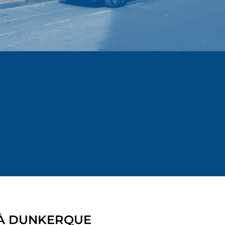
 À DUNKERQUE