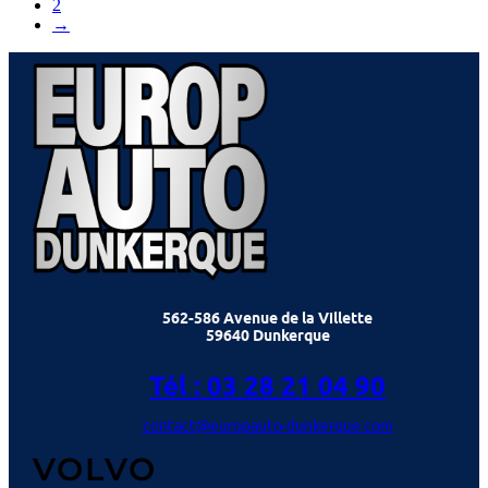
2
→
562-586 Avenue de la Villette
59640 Dunkerque
Tél : 03 28 21 04 90
contact@europauto-dunkerque.com
VOLVO