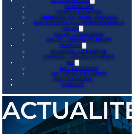
LA CONCESSION
ACTUALITÉS
VENTE & LOCATION
ENTRETIEN DE VOTRE VÉHICULE
NOS SERVICES AUX PROFESSIONNELS
VOLVO
VOLVO – LA MARQUE
VOLVO – VÉHICULES NEUFS
HYUNDAI
HYUNDAI – LA MARQUE
HYUNDAI – VÉHICULES NEUFS
MG
MG | LA GAMME
MG | VÉHICULES NEUFS
NOS OCCASIONS
CONTACT
ACTUALIT