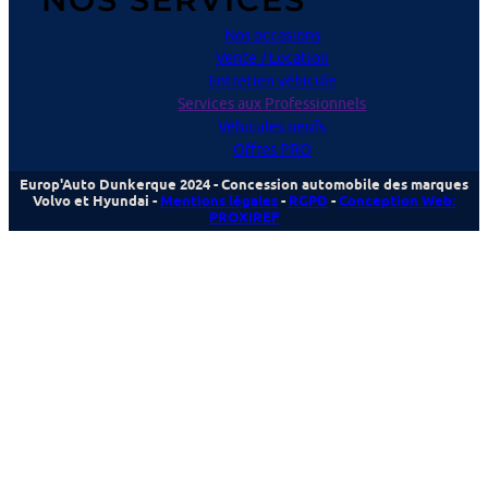
Nos occasions
Vente / Location
Entretien véhicule
Services aux Professionnels
Véhicules neufs
Offres PRO
Europ'Auto Dunkerque 2024 - Concession automobile des marques
Volvo et Hyundai -
Mentions légales
-
RGPD
-
Conception Web:
PROXIREF