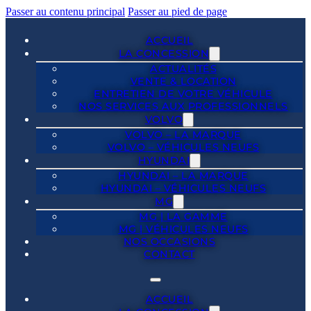
Passer au contenu principal
Passer au pied de page
ACCUEIL
LA CONCESSION
ACTUALITÉS
VENTE & LOCATION
ENTRETIEN DE VOTRE VÉHICULE
NOS SERVICES AUX PROFESSIONNELS
VOLVO
VOLVO – LA MARQUE
VOLVO – VÉHICULES NEUFS
HYUNDAI
HYUNDAI – LA MARQUE
HYUNDAI – VÉHICULES NEUFS
MG
MG | LA GAMME
MG | VÉHICULES NEUFS
NOS OCCASIONS
CONTACT
ACCUEIL