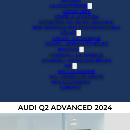
ACCUEIL
LA CONCESSION
ACTUALITÉS
VENTE & LOCATION
ENTRETIEN DE VOTRE VÉHICULE
NOS SERVICES AUX PROFESSIONNELS
VOLVO
VOLVO – LA MARQUE
VOLVO – VÉHICULES NEUFS
HYUNDAI
HYUNDAI – LA MARQUE
HYUNDAI – VÉHICULES NEUFS
MG
MG | LA GAMME
MG | VÉHICULES NEUFS
NOS OCCASIONS
CONTACT
AUDI Q2 ADVANCED 2024