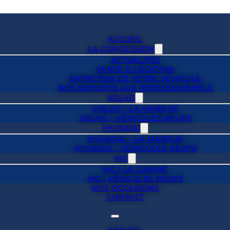
ACCUEIL
LA CONCESSION
ACTUALITÉS
VENTE & LOCATION
ENTRETIEN DE VOTRE VÉHICULE
NOS SERVICES AUX PROFESSIONNELS
VOLVO
VOLVO – LA MARQUE
VOLVO – VÉHICULES NEUFS
HYUNDAI
HYUNDAI – LA MARQUE
HYUNDAI – VÉHICULES NEUFS
MG
MG | LA GAMME
MG | VÉHICULES NEUFS
NOS OCCASIONS
CONTACT