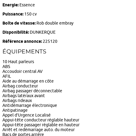
Energie:
Essence
Puissance:
150 cv
Boîte de vitesse:
Rob double embray
Disponibilité:
DUNKERQUE
Référence annonce:
225120
ÉQUIPEMENTS
10 Haut parleurs
ABS
Accoudoir central AV
AFIL
Aide au démarrage en côte
Airbag conducteur
Airbag passager déconnectable
Airbags latéraux avant
Airbags rideaux
Antidémarrage électronique
Antipatinage
Appel d’Urgence Localisé
Appui-tête conducteur réglable hauteur
Appui-tête passager réglable en hauteur
Arrêt et redémarrage auto. du moteur
Bacs de portes arrière