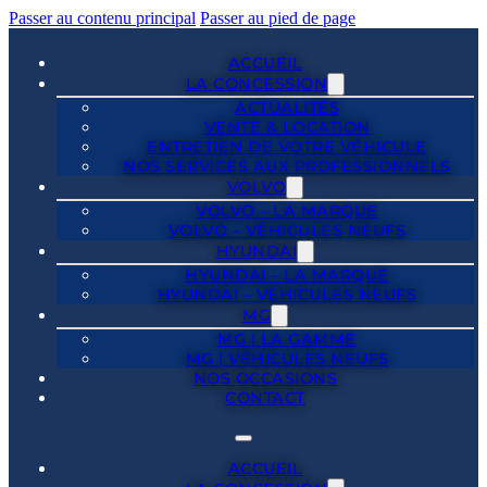
Passer au contenu principal
Passer au pied de page
ACCUEIL
LA CONCESSION
ACTUALITÉS
VENTE & LOCATION
ENTRETIEN DE VOTRE VÉHICULE
NOS SERVICES AUX PROFESSIONNELS
VOLVO
VOLVO – LA MARQUE
VOLVO – VÉHICULES NEUFS
HYUNDAI
HYUNDAI – LA MARQUE
HYUNDAI – VÉHICULES NEUFS
MG
MG | LA GAMME
MG | VÉHICULES NEUFS
NOS OCCASIONS
CONTACT
ACCUEIL