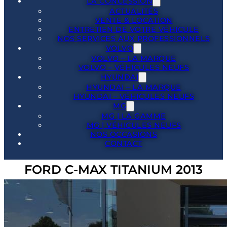
LA CONCESSION
ACTUALITÉS
VENTE & LOCATION
ENTRETIEN DE VOTRE VÉHICULE
NOS SERVICES AUX PROFESSIONNELS
VOLVO
VOLVO – LA MARQUE
VOLVO – VÉHICULES NEUFS
HYUNDAI
HYUNDAI – LA MARQUE
HYUNDAI – VÉHICULES NEUFS
MG
MG | LA GAMME
MG | VÉHICULES NEUFS
NOS OCCASIONS
CONTACT
FORD C-MAX TITANIUM 2013