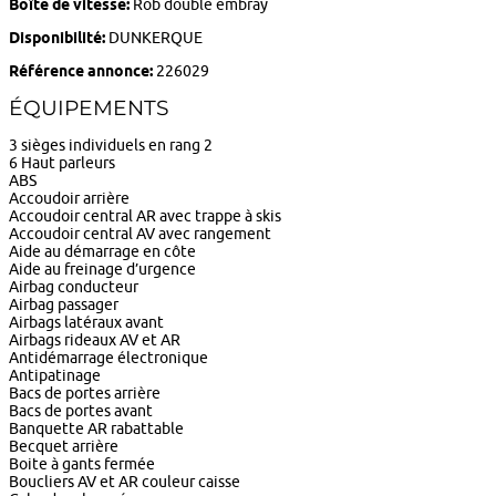
Boîte de vitesse:
Rob double embray
Disponibilité:
DUNKERQUE
Référence annonce:
226029
ÉQUIPEMENTS
3 sièges individuels en rang 2
6 Haut parleurs
ABS
Accoudoir arrière
Accoudoir central AR avec trappe à skis
Accoudoir central AV avec rangement
Aide au démarrage en côte
Aide au freinage d’urgence
Airbag conducteur
Airbag passager
Airbags latéraux avant
Airbags rideaux AV et AR
Antidémarrage électronique
Antipatinage
Bacs de portes arrière
Bacs de portes avant
Banquette AR rabattable
Becquet arrière
Boite à gants fermée
Boucliers AV et AR couleur caisse