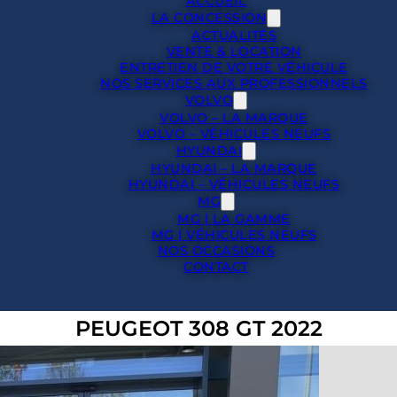
ACCUEIL
LA CONCESSION
ACTUALITÉS
VENTE & LOCATION
ENTRETIEN DE VOTRE VÉHICULE
NOS SERVICES AUX PROFESSIONNELS
VOLVO
VOLVO – LA MARQUE
VOLVO – VÉHICULES NEUFS
HYUNDAI
HYUNDAI – LA MARQUE
HYUNDAI – VÉHICULES NEUFS
MG
MG | LA GAMME
MG | VÉHICULES NEUFS
NOS OCCASIONS
CONTACT
PEUGEOT 308 GT 2022