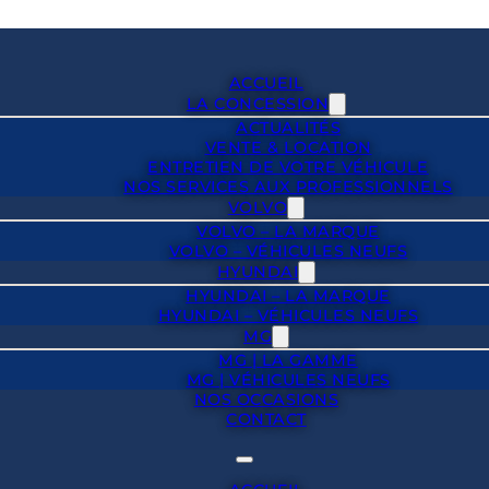
ACCUEIL
LA CONCESSION
ACTUALITÉS
VENTE & LOCATION
ENTRETIEN DE VOTRE VÉHICULE
NOS SERVICES AUX PROFESSIONNELS
VOLVO
VOLVO – LA MARQUE
VOLVO – VÉHICULES NEUFS
HYUNDAI
HYUNDAI – LA MARQUE
HYUNDAI – VÉHICULES NEUFS
MG
MG | LA GAMME
MG | VÉHICULES NEUFS
NOS OCCASIONS
CONTACT