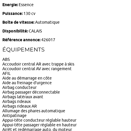
Energie:
Essence
Puissance:
130 cv
Boîte de vitesse:
Automatique
Disponibilité:
CALAIS
Référence annonce:
426017
ÉQUIPEMENTS
ABS
Accoudoir central AR avec trappe à skis
Accoudoir central AV avec rangement
AFIL
Aide au démarrage en côte
Aide au freinage d’urgence
Airbag conducteur
Airbag passager déconnectable
Airbags latéraux avant
Airbags rideaux
Airbags rideaux AR
Allumage des phares automatique
Antipatinage
Appui-tête conducteur réglable hauteur
Appui-tête passager réglable en hauteur
Arrêt et redémarrage auto. du moteur