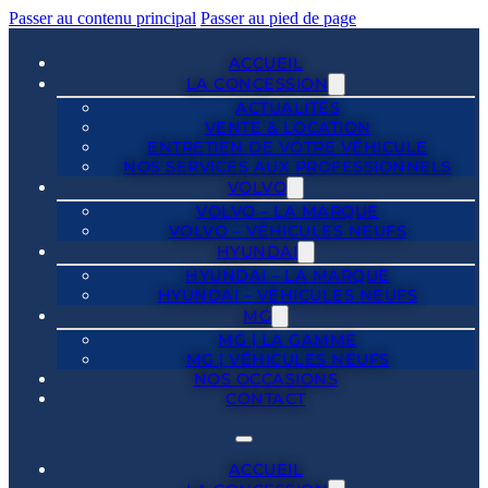
Passer au contenu principal
Passer au pied de page
ACCUEIL
LA CONCESSION
ACTUALITÉS
VENTE & LOCATION
ENTRETIEN DE VOTRE VÉHICULE
NOS SERVICES AUX PROFESSIONNELS
VOLVO
VOLVO – LA MARQUE
VOLVO – VÉHICULES NEUFS
HYUNDAI
HYUNDAI – LA MARQUE
HYUNDAI – VÉHICULES NEUFS
MG
MG | LA GAMME
MG | VÉHICULES NEUFS
NOS OCCASIONS
CONTACT
ACCUEIL