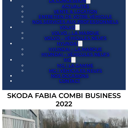
LA CONCESSION
ACTUALITÉS
VENTE & LOCATION
ENTRETIEN DE VOTRE VÉHICULE
NOS SERVICES AUX PROFESSIONNELS
VOLVO
VOLVO – LA MARQUE
VOLVO – VÉHICULES NEUFS
HYUNDAI
HYUNDAI – LA MARQUE
HYUNDAI – VÉHICULES NEUFS
MG
MG | LA GAMME
MG | VÉHICULES NEUFS
NOS OCCASIONS
CONTACT
SKODA FABIA COMBI BUSINESS
2022