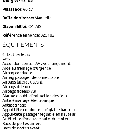
Energie:
Essence
Puissance:
60 cv
Boîte de vitesse:
Manuelle
Disponibilité:
CALAIS
Référence annonce:
325182
ÉQUIPEMENTS
6 Haut parleurs
ABS
Accoudoir central AV avec rangement
Aide au freinage d’urgence
Airbag conducteur
Airbag passager déconnectable
Airbags latéraux avant
Airbags rideaux
Airbags rideaux AR
Alarme d’oubli d’extinction des feux
Antidémarrage électronique
Antipatinage
Appui-tête conducteur réglable hauteur
Appui-tête passager réglable en hauteur
Arrêt et redémarrage auto. du moteur
Bacs de portes arrière
Bacs de portes avant