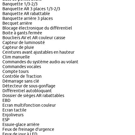
Banquette 1/3-2/3
Banquette AR 3 places 1/3-2/3
Banquette AR rabattable
Banquette arrière 3 places
Becquet arrière
Blocage électronique du différentiel
Boite à gants fermée
Boucliers AV et AR couleur caisse
Capteur de luminosité
Capteur de pluie
Ceintures avant ajustables en hauteur
Clim manuelle
Commandes du système audio au volant
Commandes vocales
Compte tours
Contrôle de Traction
Démarrage sans clé
Détecteur de sous-gonflage
Différentiel autobloquant
Dossier de sièges AR rabattables
EBD
Ecran multifonction couleur
Ecran tactile
Enjoliveurs
ESP
Essuie-glace arrière
Feux de freinage d’urgence
Feux de jour à LED