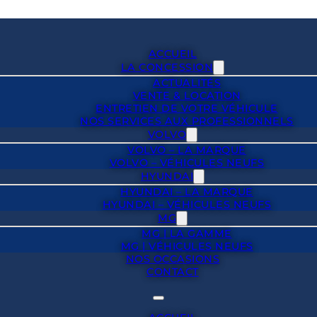
ACCUEIL
LA CONCESSION
ACTUALITÉS
VENTE & LOCATION
ENTRETIEN DE VOTRE VÉHICULE
NOS SERVICES AUX PROFESSIONNELS
VOLVO
VOLVO – LA MARQUE
VOLVO – VÉHICULES NEUFS
HYUNDAI
HYUNDAI – LA MARQUE
HYUNDAI – VÉHICULES NEUFS
MG
MG | LA GAMME
MG | VÉHICULES NEUFS
NOS OCCASIONS
CONTACT