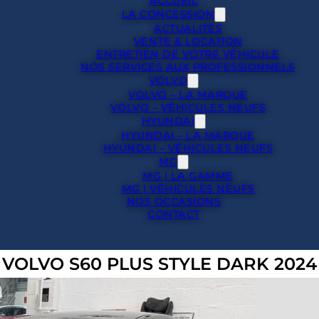
ACCUEIL
LA CONCESSION
ACTUALITÉS
VENTE & LOCATION
ENTRETIEN DE VOTRE VÉHICULE
NOS SERVICES AUX PROFESSIONNELS
VOLVO
VOLVO – LA MARQUE
VOLVO – VÉHICULES NEUFS
HYUNDAI
HYUNDAI – LA MARQUE
HYUNDAI – VÉHICULES NEUFS
MG
MG | LA GAMME
MG | VÉHICULES NEUFS
NOS OCCASIONS
CONTACT
VOLVO S60 PLUS STYLE DARK 2024