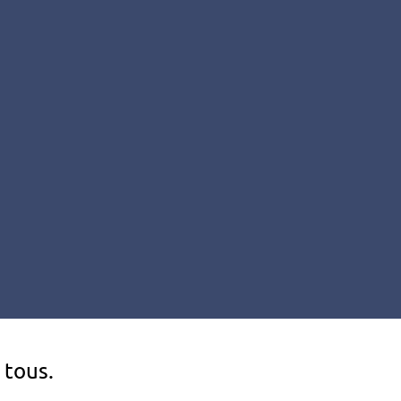
 tous.