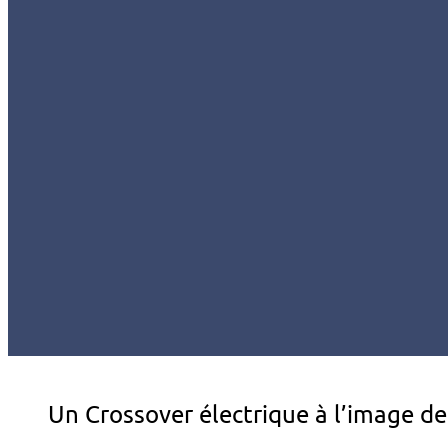
Un Crossover électrique à l’image de